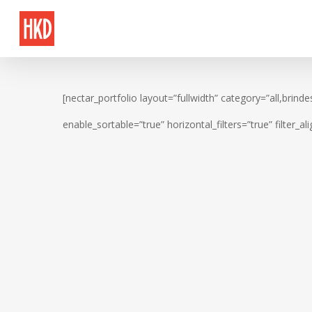
Skip
to
main
content
[nectar_portfolio layout=”fullwidth” category=”all,brin
enable_sortable=”true” horizontal_filters=”true” filter_a