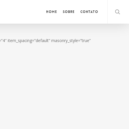
searc
Home
Sobre
Contato
le=”4″ item_spacing=”default” masonry_style=”true”